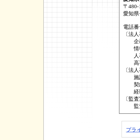
愛知
〒480
（20
愛知県
愛知
（20
電話番
特定
ービ
〔法人
特定
企画財
月1
情報課
20
人事課
特定
高専開設
ネッ
〔法人
テム
施設整
大学
契約課
特定
経理出
情報
〔監査
借)
1
監査室
プラ