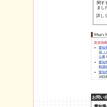
関す
まし
詳し
新規掲
愛知
員（
公募
愛知
勤講
愛知
28日
愛知
（20
愛知
（20
お問い
取引
愛知県